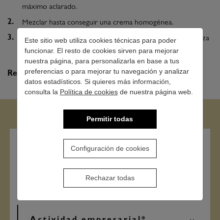
máximo aclarado.
Mezclar hasta conseguir una crema homogénea.
Dejar actuar de 30 a 50 minutos en función de la naturaleza
Este sitio web utiliza cookies técnicas para poder
del cabello
funcionar. El resto de cookies sirven para mejorar
nuestra página, para personalizarla en base a tus
preferencias o para mejorar tu navegación y analizar
Reservado a Profesionales.
datos estadísticos. Si quieres más información,
consulta la
Política de cookies
de nuestra página web.
Permitir todas
Configuración de cookies
Contacto
Rechazar todas