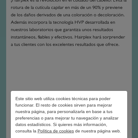
¡Hairplex es la revolución en el cuidado del cabello! Evita la
rotura de la cutícula capilar en más de un 90% y previene
de los daños derivados de una coloración o decoloración.
Además incorpora la tecnología HVP desarrollada en
nuestros laboratorios que garantiza unos resultados
instantáneos, fiables y efectivos. Hairplex hará sorprender
a tus clientes con los excelentes resultados que ofrece.
Este sitio web utiliza cookies técnicas para poder
funcionar. El resto de cookies sirven para mejorar
OTROS ARTÍCULOS
nuestra página, para personalizarla en base a tus
preferencias o para mejorar tu navegación y analizar
datos estadísticos. Si quieres más información,
consulta la
Política de cookies
de nuestra página web.