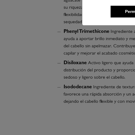
aguacate aporta nutrición y suavidad a
su riqueza en lípidos y ácidos grasos
Perm
flexibilidad y proteger la fibra capilar 
sequedad y el daño externo.
Phenyl Trimethicone
Ingrediente 
ayuda a aportar brillo inmediato y me
del cabello sin apelmazar. Contribuye
capilar y mejorar el acabado cosméti
Disiloxane
Activo ligero que ayuda 
distribución del producto y proporc
sedoso y ligero sobre el cabello.
Isododecane
Ingrediente de textura
favorece una rápida absorción y un 
dejando el cabello flexible y con mov