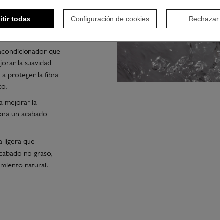
l cabello gracias a
. Ayuda a mejorar la
itir todas
Configuración de cookies
Rechazar
frente a la
acondicionador que
jorar la suavidad
 a proteger la fibra
co.
a mejorar la
iona un acabado
 ligera que
acabado no graso,
imiento natural.