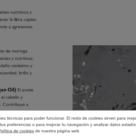
ites nutritivos y
er la fibra capilar,
rente a agresiones
ite de moringa
ntes y nutritivas.
 daño oxidativo y
uavidad, brillo y
an Oil)
El aceite
el cabello y
d. Contribuye a
a un acabado más
okies técnicas para poder funcionar. El resto de cookies sirven para mej
tus preferencias o para mejorar tu navegación y analizar datos estadís
 Oil)
El aceite de
Política de cookies
de nuestra página web.