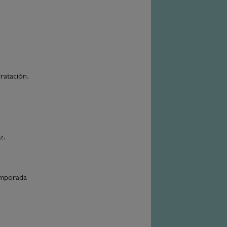
dratación.
z.
temporada