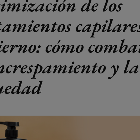
imización de los
tamientos capilare
ierno: cómo comba
encrespamiento y la
uedad