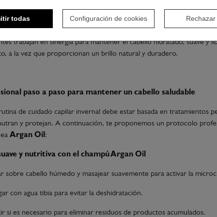
te de aguacate:
Fuente de antioxidantes que fortalecen la fibra capi
itir todas
Configuración de cookies
Rechazar
.
ntes trabajan en sinergia para mantener el cabello hidratado, suave y li
, a la vez que proporcionan un brillo natural y duradero.
sional paso a paso para mantener un cabello saludable
utina de cuidado capilar invernal debe estar basada en tratamientos p
nutran y protejan. A continuación, te proponemos un protocolo profe
ínea
Argan Oil
:
suave y nutritiva con el champú Argan Oil
ar sobre cabello húmedo y masajear suavemente para activar la microci
gar con agua tibia para evitar la deshidratación.
ir si es necesario para eliminar residuos de productos acumulados.