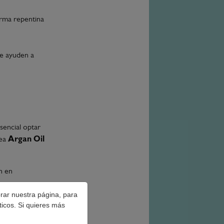
orma repentina
ue ayuden a
sencial optar
nea
Argan Oil
n en
orar nuestra página, para
 apelmazar el
ticos. Si quieres más