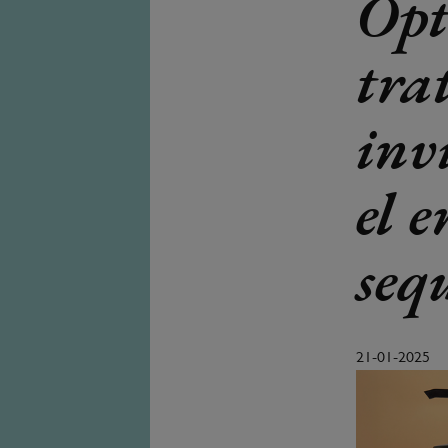
Opt
tra
inv
el 
seq
21-01-2025