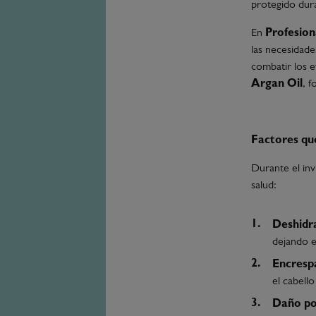
protegido dur
En
Profesion
las necesidade
combatir los e
Argan Oil
, f
Factores que
Durante el in
salud:
Deshidr
dejando el
Encresp
el cabell
Daño po