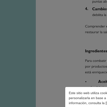
puntas ab
Cambios
debilita la
Comprender es
restaurar la s
Ingredientes
Para combatir 
por productos 
está enriqueci
•
Acei
profundidad y 
Este sitio web utiliza co
•
Aceit
personalizarla en base a 
cabello.
información, consulta la