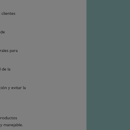
 clientes
:
 de
rales para
 de la
ión y evitar la
 productos
 y manejable.