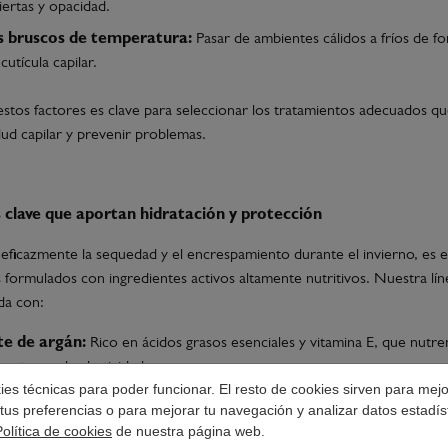
iertas y opacidad.
 bruscos de temperatura:
Pasar de ambientes cálidos a fríos de f
 cutícula capilar.
tos factores es clave para seleccionar los tratamientos adecuados q
alud capilar y prevenir problemas.
 clave que aportan hidratación y protección
eficazmente la sequedad y el encrespamiento durante el invierno, es e
formulados con ingredientes activos altamente nutritivos. Nuestra lí
da con:
te de argán:
Rico en ácidos grasos esenciales y vitamina E, que nutre
restauran la elasticidad.
okies técnicas para poder funcionar. El resto de cookies sirven para mej
e de abisinia:
Con propiedades emolientes que aportan suavidad sin
tus preferencias o para mejorar tu navegación y analizar datos estadís
Política de cookies
de nuestra página web.