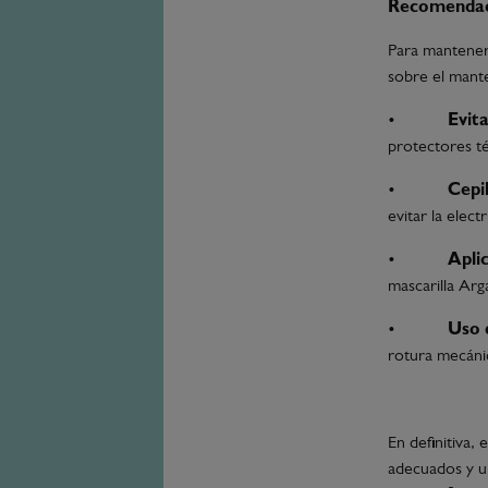
Recomendaci
Para mantener 
sobre el mant
•
Evit
protectores t
•
Cepi
evitar la electr
•
Apli
mascarilla Arg
•
Uso 
rotura mecáni
En definitiva,
adecuados y un