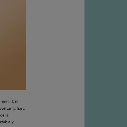
humedad, el
litar la fibra
de la
udable y