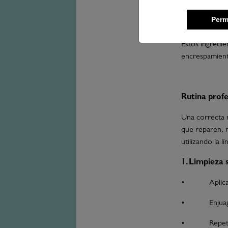
•
Acei
Perm
contra el frizz
Estos ingredie
encrespamiento
Rutina profe
Una correcta r
que reparen, 
utilizando la l
1. Limpieza 
•
Aplic
•
Enjua
•
Repet