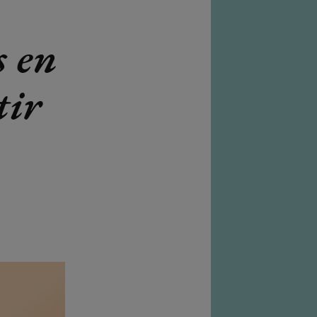
s en
tir