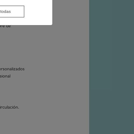
lar y protegen
 todas
bre de
ersonalizados
sional
rculación.