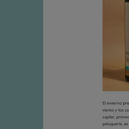
El invierno pr
viento y los c
capilar, provo
peluquería, es