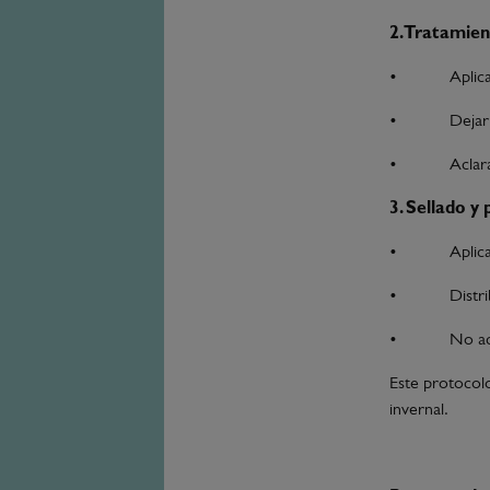
2. Tratamien
•
Aplic
•
Dejar
•
Aclar
3. Sellado y
•
Aplic
•
Distr
•
No ac
Este protocol
invernal.