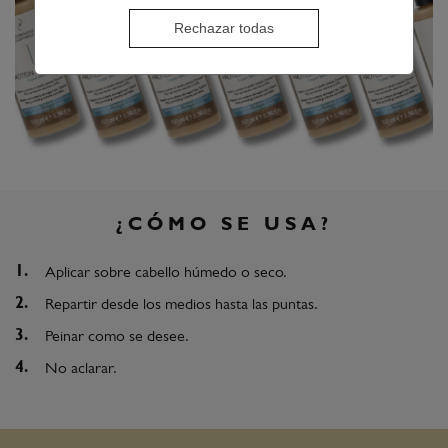
Rechazar todas
¿CÓMO SE USA?
Aplicar sobre cabello húmedo o seco.
Repartir desde los medios hasta las puntas.
Peinar como se desee.
No aclarar.