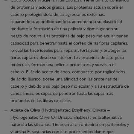
Coco (Cocos Nucifera Fruit Extract): Tiene un alto contenido
de proteínas y ácidos grasos. Las proteínas actúan sobre el
cabello protegiéndolo de las agresiones externas,
reparándolo, acondicionándolo, aumentando su elasticidad
mediante la formación de una película y disminuyendo su
riesgo de rotura. Las proteínas de bajo peso molecular tienen
capacidad para penetrar hasta el córtex de las fibras capilares,
lo cual las hace ideales para reparar, fortalecer y proteger las
fibras capilares desde su interior. Las proteínas de alto peso
molecular, forman una película protectora y suavizan el
cabello. El ácido aceite de coco, compuesto por triglicéridos
de ácido láurico, posee una afinidad con las proteínas del
cabello y debido a su bajo peso molecular y a su estructura de
canea líneas, es capaz de penetrar hasta las capas más
profundas de las fibras capilares.
Aceite de Oliva (Hydrogenated Ethylhexyl Olivate –
Hydrogenated Olive Oil Unsaponifiables) : es la alternativa
natural a las siliconas. Tiene un alto contenido en polifenoles y
vitamina E, sustancias con alto poder antioxidante que