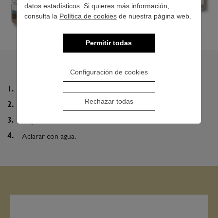
datos estadísticos. Si quieres más información,
consulta la
Política de cookies
de nuestra página web.
Permitir todas
¿CÓMO SE USA?
Configuración de cookies
Aplicar la cantidad necesaria sobre cabello húmedo.
Rechazar todas
Masajear desde el cuero cabelludo hasta las puntas.
Dejar actuar de 2 a 4 minutos.
Aclarar con agua.