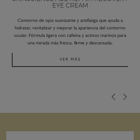
CREAM
Crema facial nutritiva con activos marinos y botánicos que
hidrata intensamente, mejora el confort cutáneo y ayuda
a recuperar la suavidad y firmeza de la piel. Fórmula de
textura envolvente para una piel más revitalizada, flexible
y luminosa.
VER MÁS