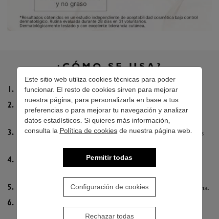
¿CÓMO SE USA?
Este sitio web utiliza cookies técnicas para poder
funcionar. El resto de cookies sirven para mejorar
Limpiar y secar la piel previamente.
nuestra página, para personalizarla en base a tus
Aplicar de 2 a 4 gotas de sérum sobre rostro, cuello y
preferencias o para mejorar tu navegación y analizar
escote.
datos estadísticos. Si quieres más información,
consulta la
Política de cookies
de nuestra página web.
Extender suavemente mediante movimientos ascendentes
hasta su completa absorción.
Permitir todas
Continuar con SkinScience Age Repair Recovery Cream
para potenciar la hidratación y el confort cutáneo.
Configuración de cookies
Utilizar mañana y noche como parte de la rutina facial diaria.
Finalizar con protección solar durante el día.
Rechazar todas