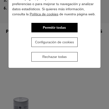
Aclarar con agua después del afeitado.
preferencias o para mejorar tu navegación y analizar
Completar la rutina con 1982 for men After Shave.
datos estadísticos. Si quieres más información,
consulta la
Política de cookies
de nuestra página web.
Permitir todas
PRODUCTOS RELACIONADOS
Configuración de cookies
Rechazar todas